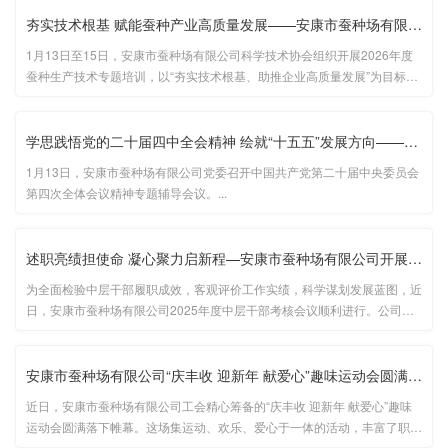
夯实技术根基 赋能蚕种产业高质量发展——安康市蚕种场有限公司开···
1月13日至15日，安康市蚕种场有限公司科学技术协会组织开展2026年度
蚕种生产技术专题培训，以“夯实技术根基、助推企业高质量发展”为目标，
公司全体员工参与，凝聚技术革新共识。...
学思践悟党的二十届四中全会精神 绘就“十五五”发展方向——安康···
1月13日，安康市蚕种场有限公司党委召开中国共产党第二十届中央委员会
第四次全体会议精神专题辅导会议。...
述职亮绩担使命 凝心聚力启新程—安康市蚕种场有限公司开展2025年···
为全面检验中层干部履职成效，客观评价工作实绩，科学谋划发展蓝图，近
日，安康市蚕种场有限公司2025年度中层干部考核会议顺利进行。公司领
导班子成员、中层干部及员工70余人参加会议，会议由公司党委副书记、
总经理王庆国主持。...
安康市蚕种场有限公司“庆丰收 迎新年 献爱心”趣味运动会圆满收···
近日，安康市蚕种场有限公司工会精心筹备的“庆丰收 迎新年 献爱心”趣味
运动会圆满落下帷幕。这场集运动、欢乐、爱心于一体的活动，丰富了职工
文化生活，增强了团队凝聚力。...