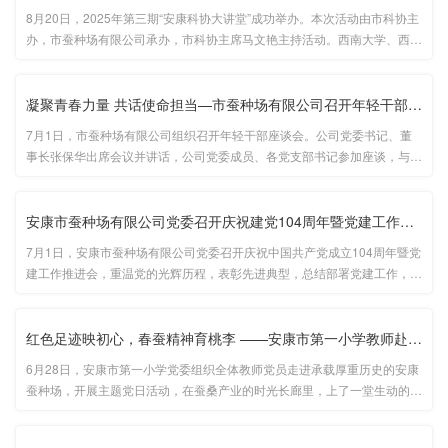
8月20日，2025年第三期“安康科协大讲堂”成功举办。本次活动由市科协主
办，市蚕种场有限公司承办，市科协主席马文艳主持活动。西南大学、西北
农林科技大学相关专家教授，省园艺技术工作站、市直有关单位、市蚕种场
有限公司专家工作站共建单位的负责人和专家，以及有关县区蚕桑领域···...
凝聚青春力量 共话使命担当—市蚕种场有限公司召开年轻干部座谈会···
7月1日，市蚕种场有限公司组织召开年轻干部座谈会。公司党委书记、董
事长张保华出席会议并讲话，公司党委成员、各党支部书记参加座谈，与年
轻干部面对面交流，共话成长、共谋发展。会上集体学习了习近平总书记关
于加强年轻干部教育管理监督的重要论述。7名年轻干部代表分享了学习心
···...
安康市蚕种场有限公司党委召开庆祝建党104周年暨党建工作推进会
7月1日，安康市蚕种场有限公司党委召开庆祝中国共产党成立104周年暨党
建工作推进会，重温党的光辉历程，表彰先进典型，总结部署党建工作，动
员全体党员干部担当作为，为公司高质量发展凝聚强大合力。会议由公司党
委副书记、总经理王庆国主持，党委书记、董事长张保华出席会议并讲话
···...
红色足迹映初心，春蚕精神育桃李 ——安康市第一小学教师赴蚕种场···
6月28日，安康市第一小学党委组织全体教师党员走进承载厚重历史的安康
蚕种场，开展主题党日活动，在蚕桑产业的时光长廊里，上了一堂生动的理
想信念实践课。...