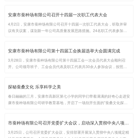
院蚕桑重点实验室陈安利研究员为公司技术顾问，党委书记、董事长张保华
为其颁发聘书。九届科协主席张保华作工作报告，全面回顾了过去五年公
···...
安康市蚕种场有限公司召开十四届一次职工代表大会
4月2日，安康市蚕种场有限公司召开十四届一次职工代表大会，听取并审
议有关议案，谋划新一年公司高质量发展思路措施。24名职工代表参加会
议，会议由公司党委副书记、工会主席刘波主持。会议审议并通过公司工作
报告、生产经营承包方案、财务工作报告、工资调整方案，听取职工董事工
···...
安康市蚕种场有限公司第十四届工会换届选举大会圆满完成
3月28日，安康市蚕种场有限公司第十四届工会一次会员代表大会顺利召
开。公司领导班子、工会会员代表及职工代表共30余人参加会议，按照规
定议程完成工会换届选举工作。此次换届，标志着企业民主管理迈入新阶
段。...
探秘蚕桑文化 乐享科学之美
春日融融的三月，安康市高新区第七小学的同学们带着满满的好奇心走进安
康市蚕种场有限公司研学教育基地，开启了一场别开生面的"蚕桑文化探索
之旅"。通过"剥茧抽丝""微观世界""蚕茧DIY"三大特色课程，同学们亲身感受
千年蚕桑文化的魅力，在实践中收获知识,启迪智慧。...
市蚕种场有限公司召开党委扩大会议，启动深入贯彻中央八项规定精···
3月25日，公司召开党委扩大会议，安排部署开展深入贯彻中央八项规定精