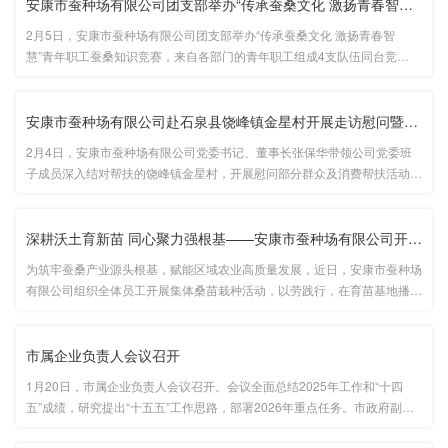
安康市蚕种场有限公司团支部举办“传承蚕桑文化 激扬青春智慧”青···
2月5日，安康市蚕种场有限公司团支部举办“传承蚕桑文化 激扬青春智
慧”青年职工蚕桑知识竞赛，来自各部门的青年职工组成4支队伍同台竞
技。...
安康市蚕种场有限公司赴石泉县饶峰镇金星村开展走访慰问暨消费帮···
2月4日，安康市蚕种场有限公司党委书记、董事长张保华带领公司党委班
子成员深入结对帮扶的饶峰镇金星村，开展慰问部分群众及消费帮扶活动，
并向他们致以节日的问候和新春的祝福。...
深耕沃土育新苗 同心聚力强根基——安康市蚕种场有限公司开展全员···
为筑牢蚕桑产业源头根基，赋能区域农业高质量发展，近日，安康市蚕种场
有限公司组织全体员工开展集体桑苗栽种活动，以劳践行，在育苗基地播撒
新绿，建设优质高产桑园基地。...
市属企业负责人会议召开
1月20日，市属企业负责人会议召开。会议全面总结2025年工作和“十四
五”成绩，研究提出“十五五”工作思路，部署2026年重点任务。市政府副市
长周孝斌出席会议并讲话。...