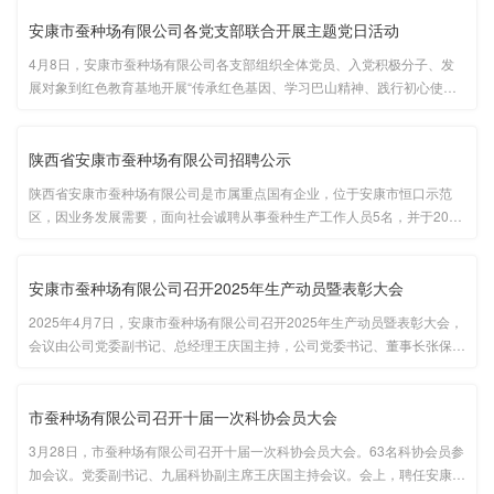
茧，亲身体验了从蚕茧中抽出丝线的古老技艺。研学老师详细讲解了···...
安康市蚕种场有限公司各党支部联合开展主题党日活动
4月8日，安康市蚕种场有限公司各支部组织全体党员、入党积极分子、发
展对象到红色教育基地开展“传承红色基因、学习巴山精神、践行初心使
命”主题党日活动，激励全体职工立足岗位担当作为。市蚕种场有限公司党
委书记、董事长张保华和党委副书记、总经理王庆国参加活动。在巴山工务
···...
陕西省安康市蚕种场有限公司招聘公示
陕西省安康市蚕种场有限公司是市属重点国有企业，位于安康市恒口示范
区，因业务发展需要，面向社会诚聘从事蚕种生产工作人员5名，并于2025
年3月18日-3月24日在公司网站及金康蚕业微信公众号等平台发布招聘公
告。截止3月24日，共收到47人报名资料，经公司招聘领导小组对资格进行
审查···...
安康市蚕种场有限公司召开2025年生产动员暨表彰大会
2025年4月7日，安康市蚕种场有限公司召开2025年生产动员暨表彰大会，
会议由公司党委副书记、总经理王庆国主持，公司党委书记、董事长张保华
和领导班子成员出席会议。会上，公司党委副书记刘波宣读公司表彰文件，
对2024年度优秀员工、公司科研团队核心成员、获得市级以上先进集体及
···...
市蚕种场有限公司召开十届一次科协会员大会
3月28日，市蚕种场有限公司召开十届一次科协会员大会。63名科协会员参
加会议。党委副书记、九届科协副主席王庆国主持会议。会上，聘任安康学