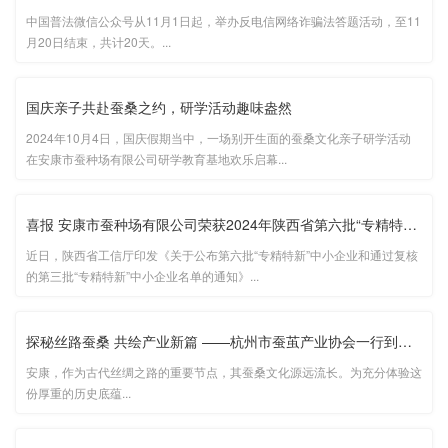
中国普法微信公众号从11月1日起，举办反电信网络诈骗法答题活动，至11
月20日结束，共计20天。...
国庆亲子共赴蚕桑之约，研学活动趣味盎然
2024年10月4日，国庆假期当中，一场别开生面的蚕桑文化亲子研学活动
在安康市蚕种场有限公司研学教育基地欢乐启幕...
喜报 安康市蚕种场有限公司荣获2024年陕西省第六批“专精特新”中···
近日，陕西省工信厅印发《关于公布第六批“专精特新”中小企业和通过复核
的第三批“专精特新”中小企业名单的通知》...
探秘丝路蚕桑 共绘产业新篇 ——杭州市蚕茧产业协会一行到安康市···
安康，作为古代丝绸之路的重要节点，其蚕桑文化源远流长。为充分体验这
份厚重的历史底蕴...