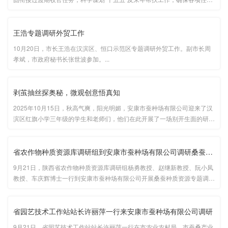
开好局、起好步，11月18日，安康市蚕种场有限公司党委委员、副总经理
郑杰深入结对帮扶的石泉县饶峰镇金星村，开展实地调研并看望驻村工···...
王浩专题调研外贸工作
10月20日，市长王浩在汉滨区、恒口示范区专题调研外贸工作。副市长周
孝斌，市政府秘书长张世波参加。...
剥茧抽丝探奥秘，微观创意悟真知
2025年10月15日，秋高气爽，阳光明媚，安康市蚕种场有限公司迎来了汉
滨区红旗小学三年级的学生和老师们，他们在此开展了一场别开生面的研学
之旅，沉浸式体验了三场趣味横生的课程—— 剥茧抽丝、微观世界、蚕茧
DIY，在实践中感受自然与科学的魅力。...
省农作物种质资源库调研组到安康市蚕种场有限公司调研桑蚕种质资···
9月21日，陕西省农作物种质资源库调研组杨勇教授、赵继新教授、阮小凤
教授、车庆辉博士一行到安康市蚕种场有限公司开展桑蚕种质资源专题调
研。...
省园艺技术工作站站长许丽萍一行来安康市蚕种场有限公司调研
9月21日，省园艺技术工作站站长许丽萍一行在市农业农村局、市蚕桑产业