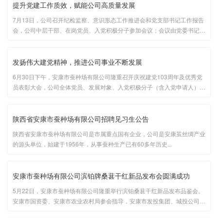
提升党建工作质效，赋能公司高质量发展
7月13日，公司召开纪检监察、意识形态工作推进会和党支部书记工作报告
会，公司中层干部、在岗党员、入党积极分子参加会议；会议由党委书记、
董事长张保华主持。...
发扬伟大建党精神，推进公司事业不断发展
6月30日下午，安康市蚕种场有限公司隆重召开庆祝建党103周年及优秀党
员表彰大会，公司全体党员、发展对象、入党积极分子（含入党申请人）参
加了会议，会议由党委委员、副总经理王庆国主持...
陕西省安康市蚕种场有限公司招聘见习生公告
陕西省安康市蚕种场有限公司是市属重点国有企业，公司是安康茧丝绸产业
的源头单位，始建于1956年，从事蚕种生产已有60多年历史...
安康市蚕种场有限公司滨铂牌桑葚干红新品发布会圆满成功
5月22日，安康市蚕种场有限公司隆重举行滨铂桑葚干红新品发布品鉴会。
安康市国资委、安康市农业农村局参会指导，安康市发投集团、城投公司、
水务集团、交投集团等10家市属国有企业代表和来自安康市境内21家经销