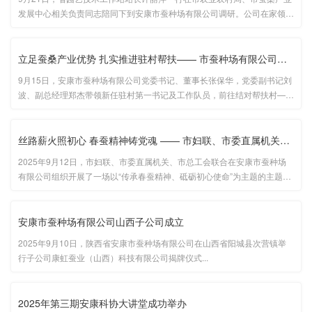
发展中心相关负责同志陪同下到安康市蚕种场有限公司调研。公司在家领导
班子成员参加调研。...
立足蚕桑产业优势 扎实推进驻村帮扶—— 市蚕种场有限公司驻村工···
9月15日，安康市蚕种场有限公司党委书记、董事长张保华，党委副书记刘
波、副总经理郑杰带领新任驻村第一书记及工作队员，前往结对帮扶村——
石泉县饶峰镇金星村，顺利完成驻村第一书记进驻工作，并召开座谈交流
会。...
丝路薪火照初心 春蚕精神铸党魂 —— 市妇联、市委直属机关、市总···
2025年9月12日，市妇联、市委直属机关、市总工会联合在安康市蚕种场
有限公司组织开展了一场以“传承春蚕精神、砥砺初心使命”为主题的主题党
日活动...
安康市蚕种场有限公司山西子公司成立
2025年9月10日，陕西省安康市蚕种场有限公司在山西省阳城县次营镇举
行子公司康虹蚕业（山西）科技有限公司揭牌仪式...
2025年第三期安康科协大讲堂成功举办