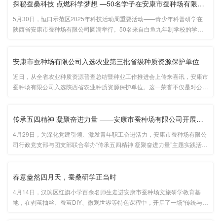
探秘蚕桑科技 点燃科学梦想 —50名学子在安康市蚕种场有限公司开···
5月30日，恒口示范区2025年科技活动周重要活动——青少年科普研学在
陕西省安康市蚕种场有限公司圆满举行。50名来自白鱼九年制学校的学生
代表，在这个专业的蚕桑文旅研学基地，开启了一场融合传统与科技的沉浸
式探索。...
安康市蚕种场有限公司入选农业第三批省级种质资源保护单位
近日，从全省农业种质资源普查总结暨种业工作推进会上传来喜讯，安康市
蚕种场有限公司入选陕西省农业种质资源保护单位。这一荣誉不仅是对公司
多年来深耕蚕桑产业的肯定，更彰显了公司在蚕桑种质资源保护中的责任担
当与科技实力。安康市蚕种场有限公司自1956年成立以来，始终致力于···...
传承五四精神 凝聚奋进力量 ——安康市蚕种场有限公司开展主题实···
4月29日，为深化党建引领、激发青年职工奋进活力，安康市蚕种场有限公
司行政党支部与团支部联合举办“传承五四精神 凝聚奋进力量”主题实践活
动。活动通过“企业创新探访”与“红色教育实践”双线融合，引导青年职工在
实践中感悟精神力量，强化使命担当。 &...
春意盎然四月天，蚕桑研学正当时
4月14日，汉滨区红旗小学百余名师生走进安康市蚕种场文旅研学教育基
地，在剥茧抽丝、蚕茧DIY、微观世界等特色课程中，开启了一场“传统与科
学碰撞”的沉浸式研学之旅。在“剥茧抽丝”课程中，学生们首次近距离接触蚕