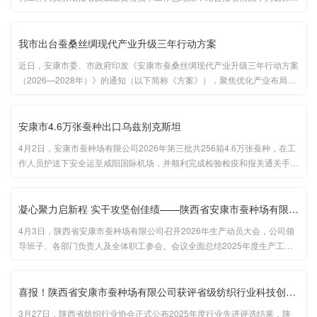
聘工作顺利开展，经研究决定，本次招聘后续资格审查、笔试、面试、体
检、考察等工作，委托第三方人力资源机构安康市至诚人力资源服务有限
···...
我市出台蚕桑丝绸现代产业升级三年行动方案
近日，安康市委、市政府印发《安康市蚕桑丝绸现代产业升级三年行动方案
（2026—2028年）》的通知（以下简称《方案》），聚焦优化产业布局、
推动全链发展、强化科技支撑、弘扬丝绸文化等四大板块部署13项重点任
务。...
安康市4.6万张蚕种出口乌兹别克斯坦
4月2日，安康市蚕种场有限公司2026年第三批共256箱4.6万张蚕种，在工
作人员护送下安全运至咸阳国际机场，并顺利完成检验检疫和报关通关手
续，搭乘航班直飞乌兹别克斯坦。...
凝心聚力启新程 实干攻坚创佳绩——陕西省安康市蚕种场有限公司召···
4月3日，陕西省安康市蚕种场有限公司召开2026年生产动员大会，公司领
导班子、各部门负责人及全体职工参会。会议全面总结2025年度生产工作
成效，明确2026年生产经营目标任务，为新一年生产工作高效开展吹响冲
锋号角。...
喜报！陕西省安康市蚕种场有限公司获评省级纺织行业科技创新先进···
3月27日，陕西省纺织行业协会正式公布2025年度行业先进评选结果，陕