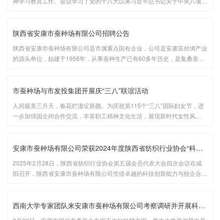
神学习教育工作。会议学习了党的十八大以来习近平总书记关于中央八项规
定的重要论述；传达学习《中共中央办公厅关于在全党开展深入贯彻中央八
项规定精神学习教育的通知》、中央和省市党的建设工作领导小组会议精
···...
陕西省安康市蚕种场有限公司招聘公告
陕西省安康市蚕种场有限公司是市属重点国有企业，公司是安康茧丝绸产业
的源头单位，始建于1956年，从事蚕种生产已有60多年历史，是集桑蚕母
种、原原种、原种、一代杂交种繁育与技术服务为一体的专业桑蚕育种场，
同时还是一家集蚕业新技术研发推广、蚕桑自然科学知识普及、蚕业文化
···...
市蚕种场与市发投集团开展庆“三八”联谊活动
人间最美三月天，春花烂漫绽新颜。为庆祝第115个“三八”国际妇女节，进
一步加强国企间合作交流，丰富职工精神文化生活，展现新时代女性风
采。...
安康市蚕种场有限公司荣获2024年度陕西省纺织行业协会“科技创新···
2025年2月28日，陕西省纺织行业协会第五届会员代表大会四次会议在咸
阳召开，陕西省安康市蚕种场有限公司凭借卓越的科技创新能力与校企合作
成果...
西南大学专家团队来安康市蚕种场有限公司考察调研并开展科研合作