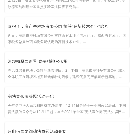
2月20日，安康市现代蚕桑产业专家工作站特聘专家、西南大学资源昆虫高
效养殖与利用全国重点实验室潘国庆研究员...
喜报！安康市蚕种场有限公司 荣获“高新技术企业”称号
近日，安康市蚕种场有限公司被陕西省工业和信息化厅、陕西省财政厅、国
家税务总局陕西省税务局认定为高新技术企业。...
河坝植桑绘新景 春蚕精神永传承
春风拂绿桑梓地，铁锹翻新希望田。2月中旬，安康市蚕种场有限公司组织
全体职工在河坝区域开展栽桑种树活动，建设优质高产桑园示范基地。...
宪法宣传周答题活动开始
今年是中华人民共和国成立75周年，12月4日是第十一个国家宪法日。中国
普法微信公众号从12月1日起，举办2024年全国“宪法宣传周”宪法知识网上
竞答活动，至12月30日结束，共计30天。...
反电信网络诈骗法答题活动开始