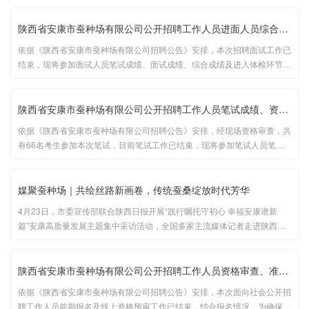
（Zilol SilK）签订蚕桑贸易合作协议，共签订2027年蚕种进出口订单12万
张，预···...
陕西省安康市蚕种场有限公司公开招聘工作人员进面人员综合成绩及···
依据《陕西省安康市蚕种场有限公司招聘公告》安排，本次招聘面试工作已
结束，现将参加面试人员笔试成绩、面试成绩、综合成绩及进入体检环节人
员情况予以公布，并就体检、考察工作安排公告如下：...
陕西省安康市蚕种场有限公司公开招聘工作人员笔试成绩、资格复审···
依据《陕西省安康市蚕种场有限公司招聘公告》安排，经现场资格审查，共
有66名考生参加本次笔试，目前笔试工作已结束，现将参加笔试人员笔试
成绩、后续资格复审和面试工作安排公告如下：...
媒聚蚕种场｜共绘丝路新画卷，传统蚕桑绽放时代芳华
4月23日，市委宣传部联合陕西日报开展“践行嘱托守初心 幸福安康谱新
篇”安康高质量发展主题集中采访活动，全国多家主流媒体记者走进陕西省
安康市蚕种场有限公司实地调研，探访蚕桑产业转型升级成果，感受传统产
业焕发的新活力。...
陕西省安康市蚕种场有限公司公开招聘工作人员资格审查、准考证领···
依据《陕西省安康市蚕种场有限公司招聘公告》安排，本次面向社会公开招
聘工作人员前期报名及线上资格预审工作已结束，结合报名情况，为确保招