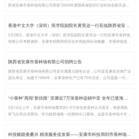
西省安康市蚕种场有限公司荣获“2025年度陕西省纺织行业科技创新先进单
位”称号，这份荣誉既是对全公司工作的高度肯定...
香港中文大学（深圳）医学院副院长黄宪达一行莅临陕西省安康市蚕···
3月28日，香港中文大学（深圳）医学院副院长黄宪达一行到安康市蚕种场
有限公司考察调研，安康市招商和经济合作局副局长张晓馨，市蚕种场党委
委员、副总经理郑杰，科技副总、安康学院陈安利教授等陪同调研。...
陕西省安康市蚕种场有限公司招聘公告
陕西省安康市蚕种场有限公司是市属重点国有企业，公司是安康茧丝绸产业
源头单位，始建于1956年，从事蚕种生产已有70年历史。公司是集一代杂
交种和三级原种生产、蚕业新技术推广及桑蚕产品研发、生产、销售为一体
的科技创新型企业。公司位于安康市恒口示范区王家台，因业务发展需要
···...
“小蚕种”再闯“新丝路” 安康近7万张蚕种远销中亚 全年已签海外···
3月10日上午，安康市蚕种场繁育的1.5万张优质蚕种正式装车，将搭乘航
班飞往塔吉克斯坦。作为陕西省唯一的蚕种出口基地，这是市蚕种场今年与
中亚方向的第三批订单。...
科技赋能蚕桑兴 精准服务促发展——安康市科技局到市蚕种场有限公···