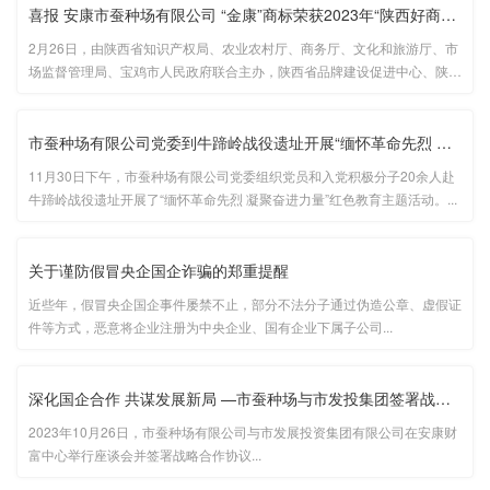
喜报 安康市蚕种场有限公司 “金康”商标荣获2023年“陕西好商标···
2月26日，由陕西省知识产权局、农业农村厅、商务厅、文化和旅游厅、市
场监督管理局、宝鸡市人民政府联合主办，陕西省品牌建设促进中心、陕西
省知识产权保护中心、陕西省商标协会、陕西省知识产权保护协会、宝鸡市
市场监督管理局(知识产权局)承办的陕西省商标品牌发展大会在宝鸡召开
···...
市蚕种场有限公司党委到牛蹄岭战役遗址开展“缅怀革命先烈 凝聚奋···
11月30日下午，市蚕种场有限公司党委组织党员和入党积极分子20余人赴
牛蹄岭战役遗址开展了“缅怀革命先烈 凝聚奋进力量”红色教育主题活动。...
关于谨防假冒央企国企诈骗的郑重提醒
近些年，假冒央企国企事件屡禁不止，部分不法分子通过伪造公章、虚假证
件等方式，恶意将企业注册为中央企业、国有企业下属子公司...
深化国企合作 共谋发展新局 —市蚕种场与市发投集团签署战略合作···
2023年10月26日，市蚕种场有限公司与市发展投资集团有限公司在安康财
富中心举行座谈会并签署战略合作协议...