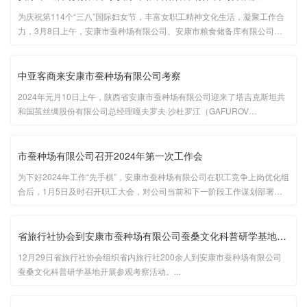
为庆祝第114个“三八”国际妇女节，丰富女职工精神文化生活，凝聚工作合
力，3月8日上午，安康市蚕种场有限公司、安康市粮食储备库有限公司联
合举办庆“三八”联谊活动，联谊活动由安康市蚕种场有限公司纪委书记刘汉
安主持。...
中亚客商来安康市蚕种场有限公司考察
2024年元月10日上午，陕西省安康市蚕种场有限公司迎来了塔吉克斯坦共
和国茧丝绸股份有限公司总经理嘎夫罗夫·沙杜罗江（GAFUROV
SADULLOZHON）一行的到访，公司董事长张保华代表公司进行了热烈欢
迎。...
市蚕种场有限公司召开2024年第一次工作会
为下好2024年工作“先手棋”，安康市蚕种场有限公司在职工竞争上岗优化组
合后，1月5日及时召开职工大会，对公司当前和下一阶段工作谋划部署。
会议由公司党委委员、副总经理王庆国主持，公司干部职工70余人参加会
议。...
省旅行社协会到安康市蚕种场有限公司蚕桑文化科普研学基地开展参···
12月29日省旅行社协会组织省内旅行社200余人到安康市蚕种场有限公司
蚕桑文化科普研学基地开展参观考察活动。...