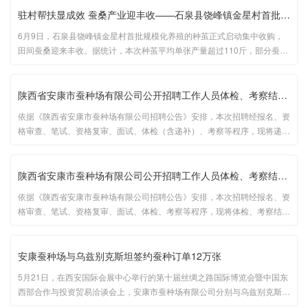
驻村帮扶显成效 蚕桑产业迎丰收——石泉县饶峰镇金星村首批种茧顺···
6月9日，石泉县饶峰镇金星村首批规模化养殖的种茧正式启动集中收购，
田间蚕桑迎来丰收。据统计，本次种茧平均单张产量超过110斤，部分蚕农
增收近万元，此次丰收为当地蚕桑产业发展打下坚实基础。...
陕西省安康市蚕种场有限公司公开招聘工作人员体检、考察结果及拟···
依据《陕西省安康市蚕种场有限公司招聘公告》安排，本次招聘经报名、资
格审查、笔试、资格复审、面试、体检（含递补）、考察等程序，现将递补
人员体检、考察结果及拟聘用人员名单（详见附表）予以公示。...
陕西省安康市蚕种场有限公司公开招聘工作人员体检、考察结果及拟···
依据《陕西省安康市蚕种场有限公司招聘公告》安排，本次招聘经报名、资
格审查、笔试、资格复审、面试、体检、考察等程序，现将体检、考察结果
及拟聘用人员（第一批）名单（详见附表）予以公示。...
安康蚕种场与乌兹别克斯坦签约蚕种订单12万张
5月21日，在西安国际会展中心举行的第十届丝绸之路国际博览会暨中国东
西部合作与投资贸易洽谈会上，安康市蚕种场有限公司分别与乌兹别克斯坦
努尔利通丝绸有限公司（NURLITONG SILK）、紫罗兰丝绸有限公司