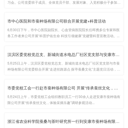
习会。公司党委班子成员、全体党员干部、发展对象、入党积极分子参加会
议。党委委员、副总经理王庆国主持会议。...
市中心医院和市蚕种场有限公司联合开展党建+科普活动
6月30日下午，市中心医院副院长、心血管病医院院长任晖携多位专家和医
务工作者来公司开展“科普护佑生命 科技引领健康”党建暨科普宣教活动。...
汉滨区委党校党总支、新城街道水电总厂社区党支部与安康市蚕种场···
5月25日上午，汉滨区委党校党总支、新城街道水电总厂社区党支部与市蚕
种场有限公司党委联合开展“走进丝路源点·探寻蚕桑文化”主题党日活动，
30余名党员干部参加活动。...
市委党校工会一行赴市蚕种场有限公司 开展“传承蚕丝文化，体验采···
5月24日上午，市委党校工会组织教职员工一行30余人走进安康市蚕种场有
限公司开展“传承蚕丝文化，体验采摘乐趣”调研参观活动...
浙江省农业科学院蚕桑与茶叶研究所一行到安康市蚕种场有限公司考···