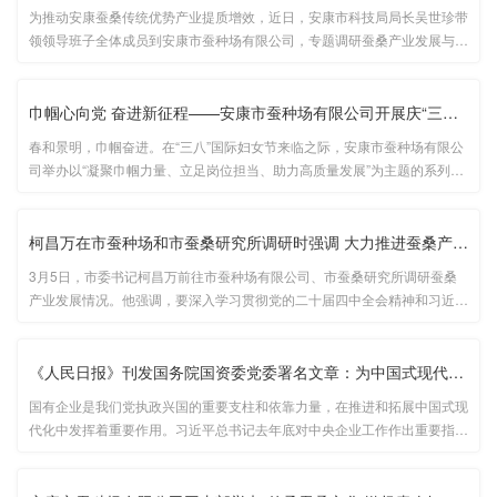
为推动安康蚕桑传统优势产业提质增效，近日，安康市科技局局长吴世珍带
领领导班子全体成员到安康市蚕种场有限公司，专题调研蚕桑产业发展与科
技创新工作，现场座谈解难题、送政策、强支撑，为企业高质量发展注入科
技动能。...
巾帼心向党 奋进新征程——安康市蚕种场有限公司开展庆“三八”国···
春和景明，巾帼奋进。在“三八”国际妇女节来临之际，安康市蚕种场有限公
司举办以“凝聚巾帼力量、立足岗位担当、助力高质量发展”为主题的系列庆
祝活动，致敬公司全体女职工，凝聚奋进共识。...
柯昌万在市蚕种场和市蚕桑研究所调研时强调 大力推进蚕桑产业振兴···
3月5日，市委书记柯昌万前往市蚕种场有限公司、市蚕桑研究所调研蚕桑
产业发展情况。他强调，要深入学习贯彻党的二十届四中全会精神和习近平
总书记关于“三农”工作的重要论述，立足资源禀赋，强化科技创新，大力推
进蚕桑产业振兴发展，更好带动农民群众增收致富，为乡村全面振兴提···...
《人民日报》刊发国务院国资委党委署名文章：为中国式现代化建设···
国有企业是我们党执政兴国的重要支柱和依靠力量，在推进和拓展中国式现
代化中发挥着重要作用。习近平总书记去年底对中央企业工作作出重要指
示，充分肯定中央企业在国民经济中发挥的骨干和支柱作用...