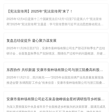
【宪法宣传周】2025年“宪法宣传周”来了！
2025年12月4日是第十二个国家宪法日12月1日至7日是第八个“宪法宣传
周”2025年“宪法宣传周”主题是：学习宣传贯彻习近平法治思想推动宪法深
入人心在第十二个“国家宪法日”到来之际让我们一起重温宪法内容弘扬宪法
精神推动宪法实施...
复盘总结促提升 凝心聚力谋发展
2025年11月26日至27日，安康市蚕种场有限公司生产部召开秋季生产总结
研讨会，全面复盘秋季生产实际情况，围绕生产过程中的问题根源、关键环
节展开深入研讨、梳理短板、提炼经验。公司党委副书记、总经理王庆国、
党委副书记刘波、副总经理郑杰参加会议，会议由生产部部长吴波主持。...
东西协作 共织新篇 安康市蚕种场有限公司与浙江陌桑高科股份有限···
2025年11月21日，四川南充——“2025年全国茧丝绸产业高质量发展现场
推进会暨‘东绸西固’工作会”传来佳音：安康市蚕种场有限公司与浙江陌桑高
科股份有限公司（巴贝集团）成功签署战略合作协议。公司董事长张保华出
席签约仪式，标志着“东绸西固”暨东西部蚕桑产业协作开启新篇章···...
安康市蚕种场有限公司赴石泉县饶峰镇金星村调研指导乡村振兴定点···
为深入贯彻落实中央及省市关于全面推进乡村振兴的决策部署，圆满完成巩
固衔接过渡期收官任务，科学谋划“十五五”及来年帮扶工作，确保各项任务