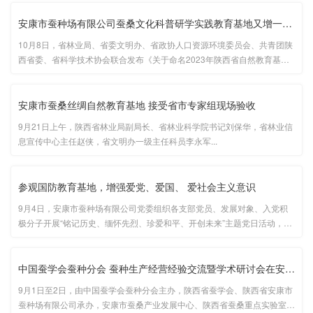
安康市蚕种场有限公司蚕桑文化科普研学实践教育基地又增一项省级···
10月8日，省林业局、省委文明办、省政协人口资源环境委员会、共青团陕
西省委、省科学技术协会联合发布《关于命名2023年陕西省自然教育基地
的决定》，决定命名28个单位为陕西省自然教育基地，并于10月13日在宝
鸡市进行基地授牌仪式。...
安康市蚕桑丝绸自然教育基地 接受省市专家组现场验收
9月21日上午，陕西省林业局副局长、省林业科学院书记刘保华，省林业信
息宣传中心主任赵侠，省文明办一级主任科员李永军...
参观国防教育基地，增强爱党、爱国、 爱社会主义意识
9月4日，安康市蚕种场有限公司党委组织各支部党员、发展对象、入党积
极分子开展“铭记历史、缅怀先烈、珍爱和平、开创未来”主题党日活动，到
安康市国防教育基地观摩国防教育展...
中国蚕学会蚕种分会 蚕种生产经营经验交流暨学术研讨会在安康隆重···
9月1日至2日，由中国蚕学会蚕种分会主办，陕西省蚕学会、陕西省安康市
蚕种场有限公司承办，安康市蚕桑产业发展中心、陕西省蚕桑重点实验室、